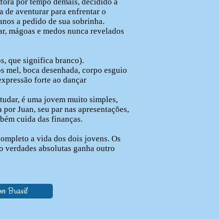
fora por tempo demais, decidido a
ia de aventurar para enfrentar o
anos a pedido de sua sobrinha.
dar, mágoas e medos nunca revelados
s, que significa branco).
os mel, boca desenhada, corpo esguio
xpressão forte ao dançar
studar, é uma jovem muito simples,
a por Juan, seu par nas apresentações,
mbém cuida das finanças.
completo a vida dos dois jovens. Os
mo verdades absolutas ganha outro
n Brasil