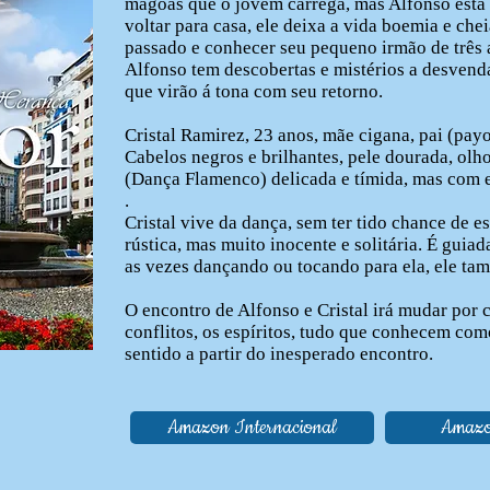
mágoas que o jovem carrega, mas Alfonso está 
voltar para casa, ele deixa a vida boemia e che
passado e conhecer seu pequeno irmão de três 
Alfonso tem descobertas e mistérios a desven
que virão á tona com seu retorno.
Cristal Ramirez, 23 anos, mãe cigana, pai (payo
Cabelos negros e brilhantes, pele dourada, olh
(Dança Flamenco) delicada e tímida, mas com e
.
Cristal vive da dança, sem ter tido chance de e
rústica, mas muito inocente e solitária. É guiad
as vezes dançando ou tocando para ela, ele ta
O encontro de Alfonso e Cristal irá mudar por 
conflitos, os espíritos, tudo que conhecem co
sentido a partir do inesperado encontro.
Amazon Internacional
Amazo