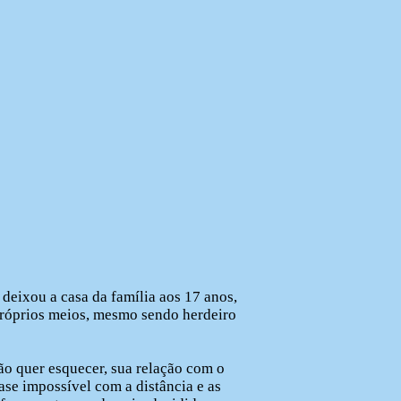
C
A
C
R
I
S
T
eixou a casa da família aos 17 anos,
próprios meios, mesmo sendo herdeiro
ão quer esquecer, sua relação com o
uase impossível com a distância e as